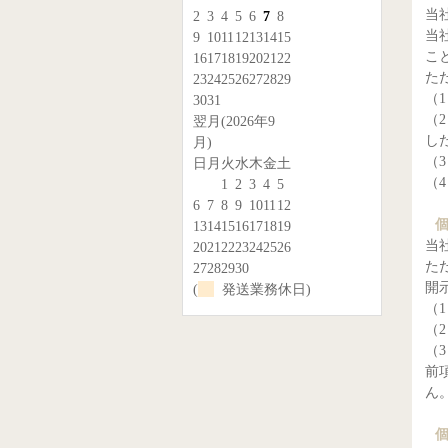
当
2
3
4
5
6
7
8
当
9
10
11
12
13
14
15
こ
16
17
18
19
20
21
22
た
23
24
25
26
27
28
29
（
30
31
（
翌月(2026年9
し
月)
（
日
月
火
水
木
金
土
（
1
2
3
4
5
6
7
8
9
10
11
12
13
14
15
16
17
18
19
当
20
21
22
23
24
25
26
た
27
28
29
30
開
(
発送業務休日)
（
（
（
前
ん