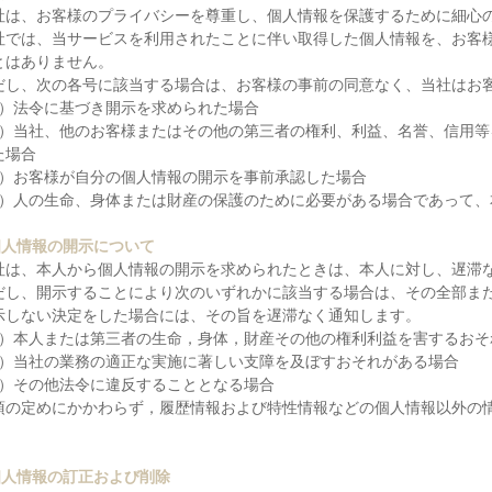
社は、お客様のプライバシーを尊重し、個人情報を保護するために細心
社では、当サービスを利用されたことに伴い取得した個人情報を、お客
とはありません。
だし、次の各号に該当する場合は、お客様の事前の同意なく、当社はお
1）法令に基づき開示を求められた場合
2）当社、他のお客様またはその他の第三者の権利、利益、名誉、信用
た場合
3）お客様が自分の個人情報の開示を事前承認した場合
4）人の生命、身体または財産の保護のために必要がある場合であって
個人情報の開示について
社は、本人から個人情報の開示を求められたときは、本人に対し、遅滞
だし、開示することにより次のいずれかに該当する場合は、その全部ま
示しない決定をした場合には、その旨を遅滞なく通知します。
1）本人または第三者の生命，身体，財産その他の権利利益を害するおそ
2）当社の業務の適正な実施に著しい支障を及ぼすおそれがある場合
3）その他法令に違反することとなる場合
項の定めにかかわらず，履歴情報および特性情報などの個人情報以外の
。
個人情報の訂正および削除