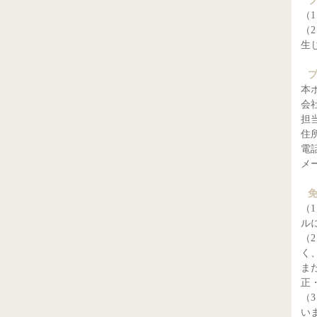
（
（
生
本
会
担
住所
電話
メー
（
ル
（
く
ま
正
（
い