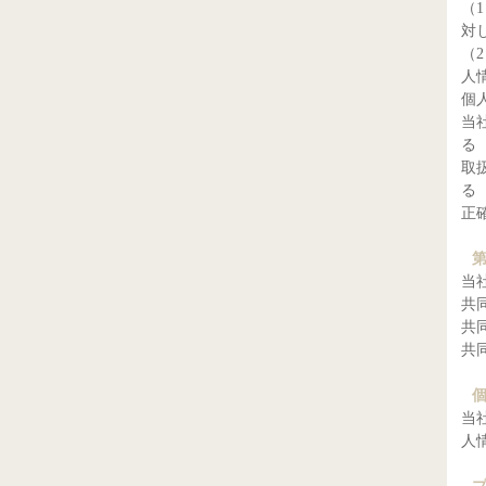
（
対
（
人
個
当
る
取
る
正
当
共
共
共
当
人