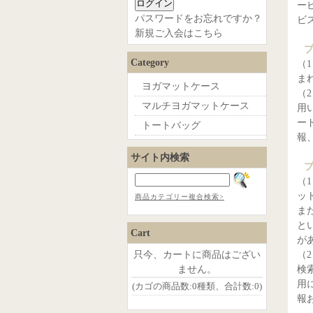
ー
パスワードをお忘れですか？
ビ
新規ご入会はこちら
Category
（
ま
ヨガマットケース
（
マルチヨガマットケース
用
ー
トートバッグ
報
サイト内検索
（
ッ
商品カテゴリー複合検索>
ま
と
Cart
が
只今、カートに商品はござい
（
ません。
検
用
(カゴの商品数:0種類、合計数:0)
報