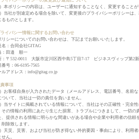
プライバシーポリシーの変更及び通知について
1）本ポリシーの内容は、ユーザーに通知することなく、変更することが
2）当社が別途定める場合を除いて、変更後のプライバシーポリシーは
じるものとします。
プライバシー情報に関するお問い合わせ
ポリシーについてのお問い合わせは、下記までお願いいたします。
社名：合同会社GITAG
当：田邉 順一
：〒532-0011 大阪市淀川区西中島5丁目7-17 ビジネスヴィップ第2新
番号：06-6195-7565
ルアドレス：info@gitag.co.jp
免責事項
1）お客様自身が入力されたデータ（メールアドレス、電話番号、名前
について、当社は一切の責任を負いません。
2）当サイトに掲載されている情報について、当社はその正確性・完全
、その情報の利用にあたり生じた損害、トラブルにつきまして、一切の
た、提供される情報に明らかな間違いがある場合や企業や利用者の信頼
・削除致します。
3）天災、災害、および当社が防ぎ得ない外的要因・事由により、利用
ません。