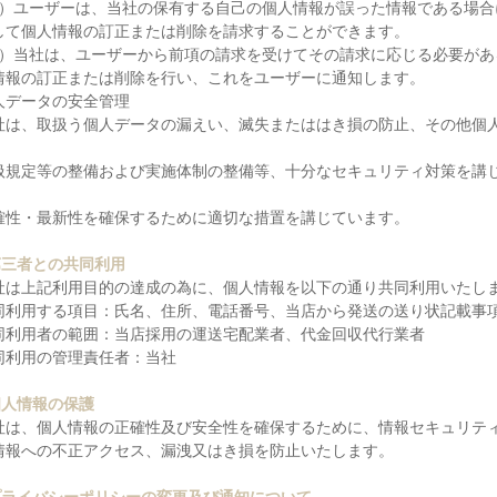
1）ユーザーは、当社の保有する自己の個人情報が誤った情報である場
して個人情報の訂正または削除を請求することができます。
2）当社は、ユーザーから前項の請求を受けてその請求に応じる必要が
情報の訂正または削除を行い、これをユーザーに通知します。
人データの安全管理
社は、取扱う個人データの漏えい、滅失またははき損の防止、その他個
扱規定等の整備および実施体制の整備等、十分なセキュリティ対策を講
確性・最新性を確保するために適切な措置を講じています。
第三者との共同利用
社は上記利用目的の達成の為に、個人情報を以下の通り共同利用いたし
同利用する項目：氏名、住所、電話番号、当店から発送の送り状記載事
同利用者の範囲：当店採用の運送宅配業者、代金回収代行業者
同利用の管理責任者：当社
個人情報の保護
社は、個人情報の正確性及び安全性を確保するために、情報セキュリテ
情報への不正アクセス、漏洩又はき損を防止いたします。