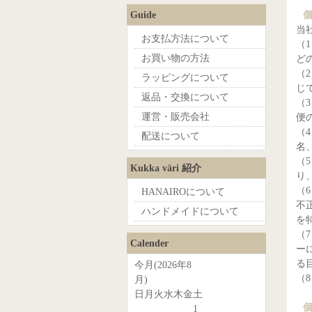
Guide
当
お支払方法について
（
お買い物の方法
ど
（
ラッピングについて
じ
返品・交換について
（
運営・販売会社
便
（
配送について
名
（
Kukka väri 紹介
り
（
HANAIROについて
不
ハンドメイドについて
を
（
Calender
ー
る
今月(2026年8
（
月)
日
月
火
水
木
金
土
1