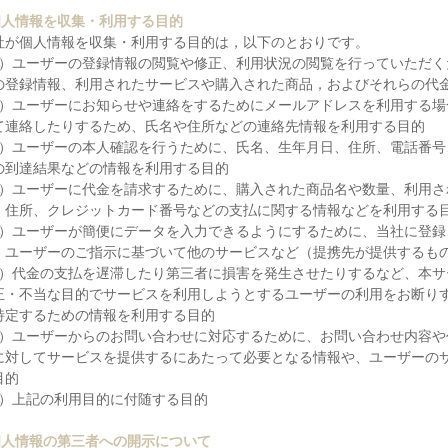
個人情報を収集・利用する目的
社が個人情報を収集・利用する目的は，以下のとおりです。
1）ユーザーの登録情報の閲覧や修正、利用状況の閲覧を行っていただ
の登録情報、利用されたサービスや購入された商品，およびそれらの代
2）ユーザーにお知らせや連絡をするためにメールアドレスを利用する
て連絡したりするため、氏名や住所などの連絡先情報を利用する目的
3）ユーザーの本人確認を行うために、氏名、生年月日、住所、電話番
の到達結果などの情報を利用する目的
4）ユーザーに代金を請求するために、購入された商品名や数量、利用
、住所、クレジットカード番号などの支払に関する情報などを利用する
5）ユーザーが簡便にデータを入力できるようにするために、当社に登
、ユーザーのご指示に基づいて他のサービスなど（提携先が提供するも
6）代金の支払を遅滞したり第三者に損害を発生させたりするなど、本
正・不当な目的でサービスを利用しようとするユーザーの利用をお断り
特定するための情報を利用する目的
7）ユーザーからのお問い合わせに対応するために、お問い合わせ内容
に対してサービスを提供するにあたって必要となる情報や、ユーザーの
目的
8）上記の利用目的に付随する目的
個人情報の第三者への開示について