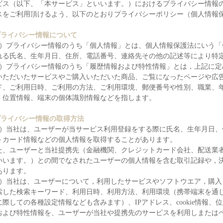
ビス（以下、「本サービス」といいます。）におけるプライバシー情報
スをご利用頂けるよう、以下のとおりプライバシーポリシー（個人情報
プライバシー情報について
1）プライバシー情報のうち「個人情報」とは、個人情報保護法にいう
れる氏名、生年月日、住所、電話番号、連絡先その他の記述等により特
2）プライバシー情報のうち「履歴情報および特性情報」とは，上記に
いただいたサービスやご購入いただいた商品、ご覧になったページや広
ド、ご利用日時、ご利用の方法、ご利用環境、郵便番号や性別、職業、年
、位置情報、端末の個体識別情報などを指します。
プライバシー情報の取得方法
1）当社は、ユーザーが当サービス利用登録をする際に氏名、生年月日
トカード情報などの個人情報を取得することがあります。
た、ユーザーと当社提携先（金融機関、クレジットカード会社、配送業
いいます。）との間でなされたユーザーの個人情報を含む取引記録や，
あります。
2）当社は、ユーザーについて，利用したサービスやソフトウエア，購
索した検索キーワード、利用日時、利用方法、利用環境（携帯端末を通
に際しての各種設定情報なども含みます）、IPアドレス、cookie情報
および特性情報を、ユーザーが当社や提携先のサービスを利用しまたは