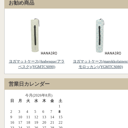
お勧め商品
ヨガマットケース(Arabesque/アラ
ヨガマットケース(marokkolainen
ベスク) (YGMTCS090)
モロッカン) (YGMTCS080)
営業日カレンダー
今月(2026年8月)
日
月
火
水
木
金
土
1
2
3
4
5
6
7
8
9
10
11
12
13
14
15
16
17
18
19
20
21
22
23
24
25
26
27
28
29