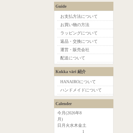
Guide
お支払方法について
お買い物の方法
ラッピングについて
返品・交換について
運営・販売会社
配送について
Kukka väri 紹介
HANAIROについて
ハンドメイドについて
Calender
今月(2026年8
月)
日
月
火
水
木
金
土
1